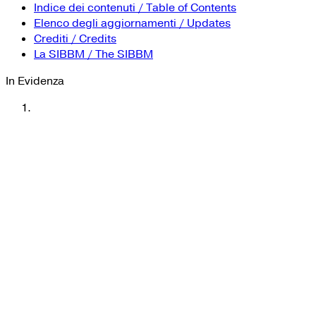
YouTube
Tutti i siti Zanichelli per la scuola
Indice dei contenuti / Table of Contents
Collezioni Università
Facebook
Elenco degli aggiornamenti / Updates
Crediti / Credits
Twitter
La SIBBM / The SIBBM
Instagram
In Evidenza
Instagram scuola
Mail