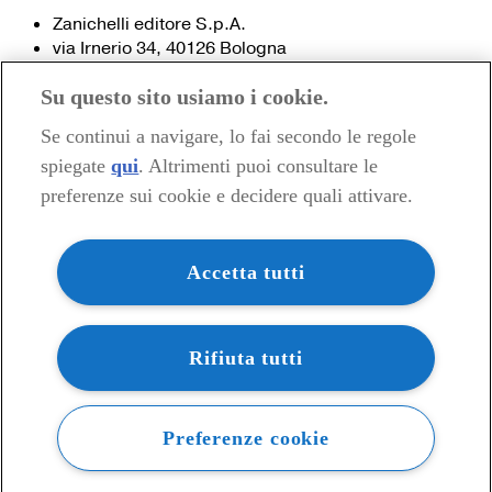
Zanichelli editore S.p.A.
via Irnerio 34, 40126 Bologna
Fax 051- 249.782 / 293.224
Su questo sito usiamo i cookie.
Tel. 051- 293.111 / 245.024
Partita IVA 03978000374
Se continui a navigare, lo fai secondo le regole
spiegate
qui
. Altrimenti puoi consultare le
© 2020 Zanichelli Editore spa
preferenze sui cookie e decidere quali attivare.
Chi siamo
Contatti e recapiti
my.zanichelli.it
Accetta tutti
Filiali e agenzie
Acquisti: informazioni precontrattuali
Area stampa
Privacy
Rifiuta tutti
Preferenze cookie