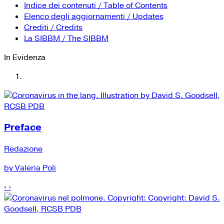
YouTube
Tutti i siti Zanichelli per la scuola
Indice dei contenuti / Table of Contents
Collezioni Università
Facebook
Elenco degli aggiornamenti / Updates
Crediti / Credits
Twitter
La SIBBM / The SIBBM
Instagram
In Evidenza
Instagram scuola
Mail
Preface
Redazione
by Valeria Poli
‹
›