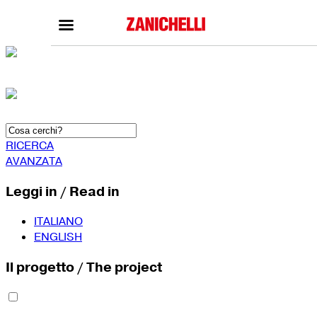
Tutti i siti
ZANICHELLI.it
SCUOLA
Home zanichelli.it
Home scuola
Ricerca in catalogo
Catalogo scuola
Contatti
Bisogni Educativi Special
(BES)
Formazione docenti
RICERCA
AVANZATA
Leggi in / Read in
ITALIANO
ENGLISH
Il progetto / The project
SEGUICI SU
YouTube
Faceboo