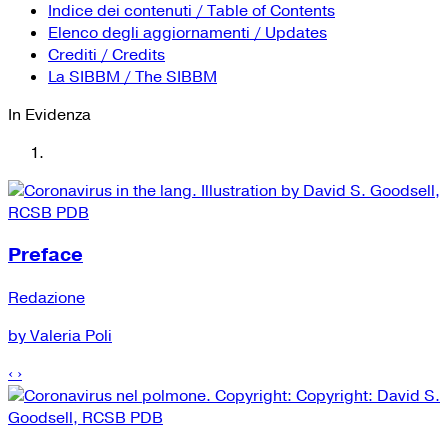
YouTube
Tutti i siti Zanichelli per la scuola
Indice dei contenuti / Table of Contents
Collezioni Università
Facebook
Elenco degli aggiornamenti / Updates
Crediti / Credits
Twitter
La SIBBM / The SIBBM
Instagram
In Evidenza
Instagram scuola
Mail
Preface
Redazione
by Valeria Poli
‹
›