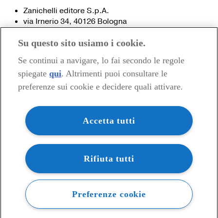
Zanichelli editore S.p.A.
via Irnerio 34, 40126 Bologna
Fax 051- 249.782 / 293.224
Su questo sito usiamo i cookie.
Tel. 051- 293.111 / 245.024
Partita IVA 03978000374
Se continui a navigare, lo fai secondo le regole
spiegate
qui
. Altrimenti puoi consultare le
© 2020 Zanichelli Editore spa
preferenze sui cookie e decidere quali attivare.
Chi siamo
Contatti e recapiti
my.zanichelli.it
Accetta tutti
Filiali e agenzie
Acquisti: informazioni precontrattuali
Area stampa
Privacy
Rifiuta tutti
Preferenze cookie