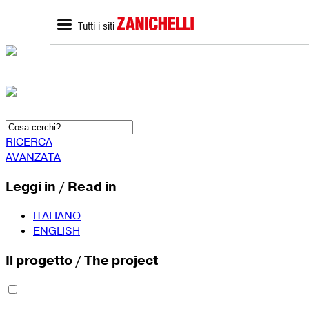
Tutti i siti
ZANICHELLI.it
SCUOLA
Home zanichelli.it
Home scuola
Ricerca in catalogo
Catalogo scuola
Contatti
Bisogni Educativi Special
(BES)
Formazione docenti
RICERCA
AVANZATA
Leggi in / Read in
ITALIANO
ENGLISH
Il progetto / The project
SEGUICI SU
YouTube
Faceboo