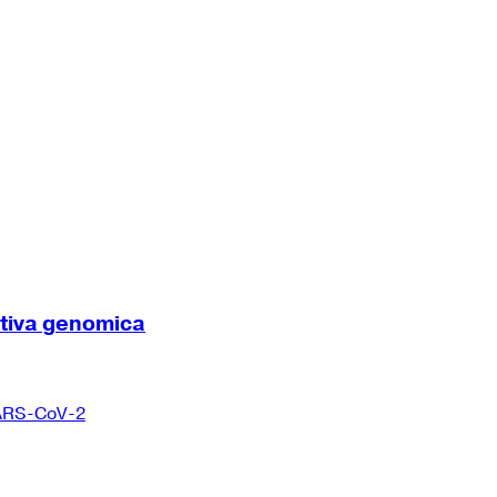
ttiva genomica
 SARS-CoV-2