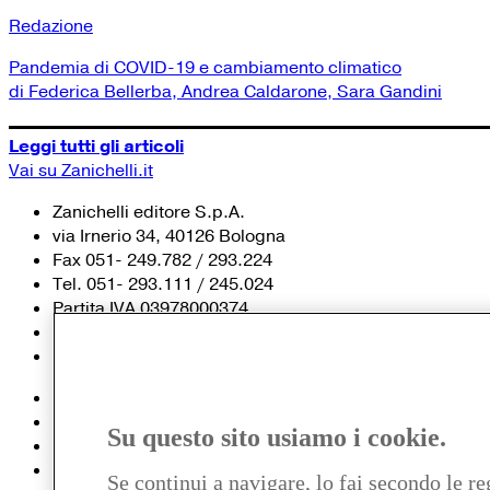
Redazione
Pandemia di COVID-19 e cambiamento climatico
di Federica Bellerba, Andrea Caldarone, Sara Gandini
Leggi tutti gli articoli
Vai su Zanichelli.it
Zanichelli editore S.p.A.
via Irnerio 34, 40126 Bologna
Fax 051- 249.782 / 293.224
Tel. 051- 293.111 / 245.024
Partita IVA 03978000374
© 2020 Zanichelli Editore spa
Chi siamo
Contatti e recapiti
Su questo sito usiamo i cookie.
my.zanichelli.it
Filiali e agenzie
Se continui a navigare, lo fai secondo le re