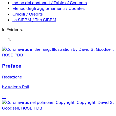
YouTube
Tutti i siti Zanichelli per la scuola
Indice dei contenuti / Table of Contents
Collezioni Università
Facebook
Elenco degli aggiornamenti / Updates
Crediti / Credits
Twitter
La SIBBM / The SIBBM
Instagram
In Evidenza
Instagram scuola
Mail
Preface
Redazione
by Valeria Poli
‹
›