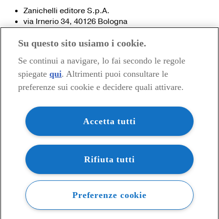
Zanichelli editore S.p.A.
via Irnerio 34, 40126 Bologna
Fax 051- 249.782 / 293.224
Su questo sito usiamo i cookie.
Tel. 051- 293.111 / 245.024
Partita IVA 03978000374
Se continui a navigare, lo fai secondo le regole
spiegate
qui
. Altrimenti puoi consultare le
© 2020 Zanichelli Editore spa
preferenze sui cookie e decidere quali attivare.
Chi siamo
Contatti e recapiti
my.zanichelli.it
Accetta tutti
Filiali e agenzie
Acquisti: informazioni precontrattuali
Area stampa
Privacy
Rifiuta tutti
Preferenze cookie