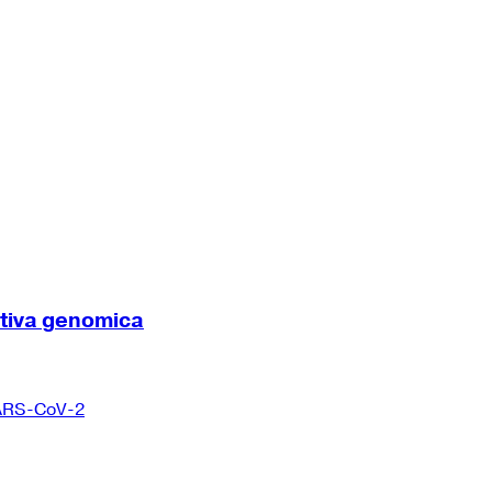
ttiva genomica
 SARS-CoV-2