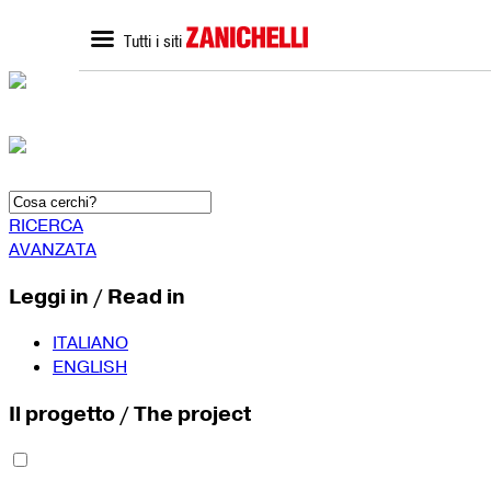
Tutti i siti
ZANICHELLI.it
SCUOLA
Home zanichelli.it
Home scuola
Ricerca in catalogo
Catalogo scuola
Contatti
Bisogni Educativi Special
(BES)
Formazione docenti
RICERCA
AVANZATA
Leggi in / Read in
ITALIANO
ENGLISH
Il progetto / The project
SEGUICI SU
YouTube
Faceboo