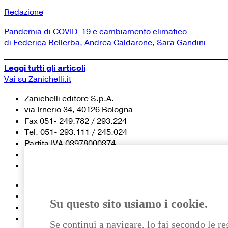
Redazione
Pandemia di COVID-19 e cambiamento climatico
di Federica Bellerba, Andrea Caldarone, Sara Gandini
Leggi tutti gli articoli
Vai su Zanichelli.it
Zanichelli editore S.p.A.
via Irnerio 34, 40126 Bologna
Fax 051- 249.782 / 293.224
Tel. 051- 293.111 / 245.024
Partita IVA 03978000374
© 2020 Zanichelli Editore spa
Chi siamo
Contatti e recapiti
Su questo sito usiamo i cookie.
my.zanichelli.it
Filiali e agenzie
Se continui a navigare, lo fai secondo le re