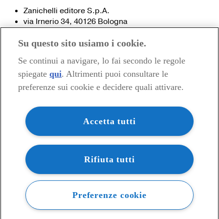
Zanichelli editore S.p.A.
via Irnerio 34, 40126 Bologna
Fax 051- 249.782 / 293.224
Su questo sito usiamo i cookie.
Tel. 051- 293.111 / 245.024
Partita IVA 03978000374
Se continui a navigare, lo fai secondo le regole
spiegate
qui
. Altrimenti puoi consultare le
© 2020 Zanichelli Editore spa
preferenze sui cookie e decidere quali attivare.
Chi siamo
Contatti e recapiti
my.zanichelli.it
Accetta tutti
Filiali e agenzie
Acquisti: informazioni precontrattuali
Area stampa
Privacy
Rifiuta tutti
Preferenze cookie