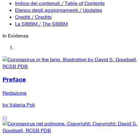
YouTube
Tutti i siti Zanichelli per la scuola
Indice dei contenuti / Table of Contents
Collezioni Università
Facebook
Elenco degli aggiornamenti / Updates
Crediti / Credits
Twitter
La SIBBM / The SIBBM
Instagram
In Evidenza
Instagram scuola
Mail
Preface
Redazione
by Valeria Poli
‹
›