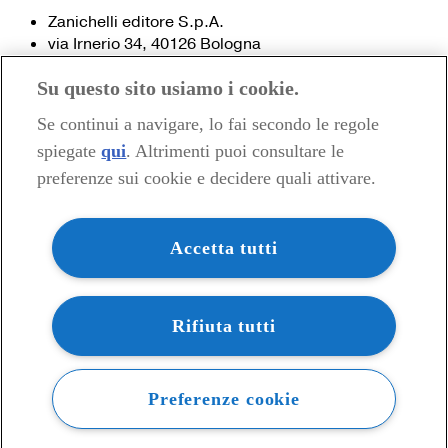
Zanichelli editore S.p.A.
via Irnerio 34, 40126 Bologna
Fax 051- 249.782 / 293.224
Su questo sito usiamo i cookie.
Tel. 051- 293.111 / 245.024
Partita IVA 03978000374
Se continui a navigare, lo fai secondo le regole
spiegate
qui
. Altrimenti puoi consultare le
© 2020 Zanichelli Editore spa
preferenze sui cookie e decidere quali attivare.
Chi siamo
Contatti e recapiti
my.zanichelli.it
Accetta tutti
Filiali e agenzie
Acquisti: informazioni precontrattuali
Area stampa
Privacy
Rifiuta tutti
Preferenze cookie