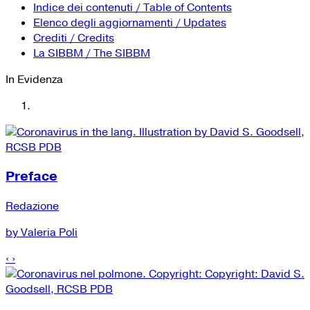
YouTube
Tutti i siti Zanichelli per la scuola
Indice dei contenuti / Table of Contents
Collezioni Università
Facebook
Elenco degli aggiornamenti / Updates
Crediti / Credits
Twitter
La SIBBM / The SIBBM
Instagram
In Evidenza
Instagram scuola
Mail
Preface
Redazione
by Valeria Poli
‹
›