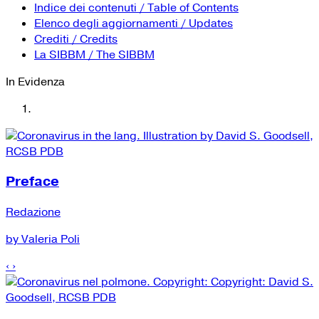
YouTube
Tutti i siti Zanichelli per la scuola
Indice dei contenuti / Table of Contents
Collezioni Università
Facebook
Elenco degli aggiornamenti / Updates
Crediti / Credits
Twitter
La SIBBM / The SIBBM
Instagram
In Evidenza
Instagram scuola
Mail
Preface
Redazione
by Valeria Poli
‹
›