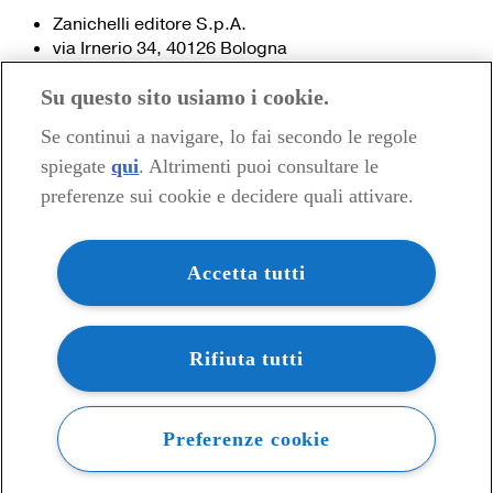
Zanichelli editore S.p.A.
via Irnerio 34, 40126 Bologna
Fax 051- 249.782 / 293.224
Su questo sito usiamo i cookie.
Tel. 051- 293.111 / 245.024
Partita IVA 03978000374
Se continui a navigare, lo fai secondo le regole
spiegate
qui
. Altrimenti puoi consultare le
© 2020 Zanichelli Editore spa
preferenze sui cookie e decidere quali attivare.
Chi siamo
Contatti e recapiti
my.zanichelli.it
Accetta tutti
Filiali e agenzie
Acquisti: informazioni precontrattuali
Area stampa
Privacy
Rifiuta tutti
Preferenze cookie