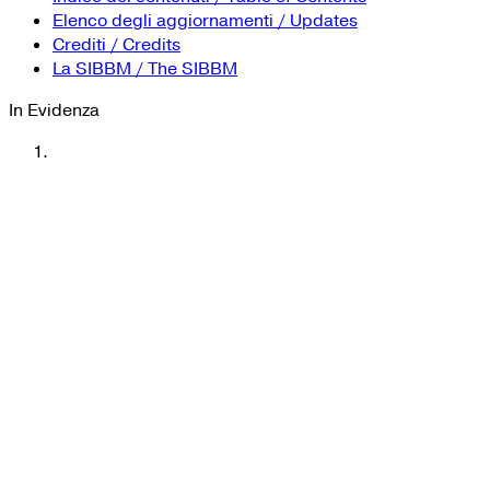
YouTube
Tutti i siti Zanichelli per la scuola
Indice dei contenuti / Table of Contents
Collezioni Università
Facebook
Elenco degli aggiornamenti / Updates
Crediti / Credits
Twitter
La SIBBM / The SIBBM
Instagram
In Evidenza
Instagram scuola
Mail