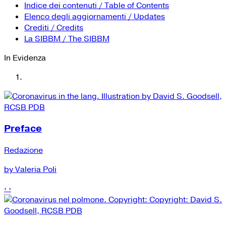
YouTube
Tutti i siti Zanichelli per la scuola
Indice dei contenuti / Table of Contents
Collezioni Università
Facebook
Elenco degli aggiornamenti / Updates
Crediti / Credits
Twitter
La SIBBM / The SIBBM
Instagram
In Evidenza
Instagram scuola
Mail
Preface
Redazione
by Valeria Poli
‹
›