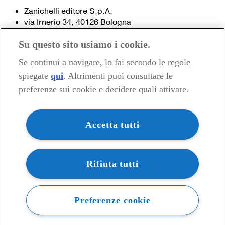
Zanichelli editore S.p.A.
via Irnerio 34, 40126 Bologna
Fax 051- 249.782 / 293.224
Su questo sito usiamo i cookie.
Tel. 051- 293.111 / 245.024
Partita IVA 03978000374
Se continui a navigare, lo fai secondo le regole
spiegate
qui
. Altrimenti puoi consultare le
© 2020 Zanichelli Editore spa
preferenze sui cookie e decidere quali attivare.
Chi siamo
Contatti e recapiti
my.zanichelli.it
Accetta tutti
Filiali e agenzie
Acquisti: informazioni precontrattuali
Area stampa
Privacy
Rifiuta tutti
Preferenze cookie