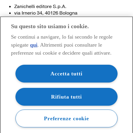
Zanichelli editore S.p.A.
via Irnerio 34, 40126 Bologna
Fax 051- 249.782 / 293.224
Su questo sito usiamo i cookie.
Tel. 051- 293.111 / 245.024
Partita IVA 03978000374
Se continui a navigare, lo fai secondo le regole
spiegate
qui
. Altrimenti puoi consultare le
© 2020 Zanichelli Editore spa
preferenze sui cookie e decidere quali attivare.
Chi siamo
Contatti e recapiti
my.zanichelli.it
Accetta tutti
Filiali e agenzie
Acquisti: informazioni precontrattuali
Area stampa
Privacy
Rifiuta tutti
Preferenze cookie