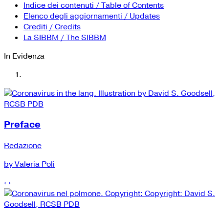
YouTube
Tutti i siti Zanichelli per la scuola
Indice dei contenuti / Table of Contents
Collezioni Università
Facebook
Elenco degli aggiornamenti / Updates
Crediti / Credits
Twitter
La SIBBM / The SIBBM
Instagram
In Evidenza
Instagram scuola
Mail
Preface
Redazione
by Valeria Poli
‹
›