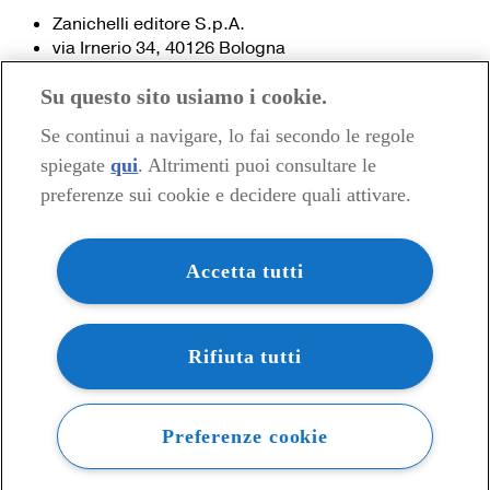
Zanichelli editore S.p.A.
via Irnerio 34, 40126 Bologna
Fax 051- 249.782 / 293.224
Su questo sito usiamo i cookie.
Tel. 051- 293.111 / 245.024
Partita IVA 03978000374
Se continui a navigare, lo fai secondo le regole
spiegate
qui
. Altrimenti puoi consultare le
© 2020 Zanichelli Editore spa
preferenze sui cookie e decidere quali attivare.
Chi siamo
Contatti e recapiti
my.zanichelli.it
Accetta tutti
Filiali e agenzie
Acquisti: informazioni precontrattuali
Area stampa
Privacy
Rifiuta tutti
Preferenze cookie