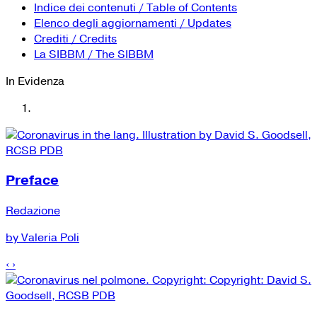
YouTube
Tutti i siti Zanichelli per la scuola
Indice dei contenuti / Table of Contents
Collezioni Università
Facebook
Elenco degli aggiornamenti / Updates
Crediti / Credits
Twitter
La SIBBM / The SIBBM
Instagram
In Evidenza
Instagram scuola
Mail
Preface
Redazione
by Valeria Poli
‹
›