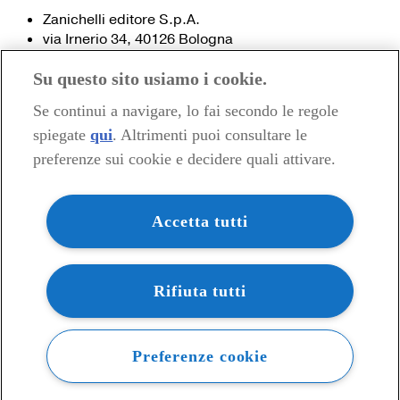
Zanichelli editore S.p.A.
via Irnerio 34, 40126 Bologna
Fax 051- 249.782 / 293.224
Su questo sito usiamo i cookie.
Tel. 051- 293.111 / 245.024
Partita IVA 03978000374
Se continui a navigare, lo fai secondo le regole
spiegate
qui
. Altrimenti puoi consultare le
© 2020 Zanichelli Editore spa
preferenze sui cookie e decidere quali attivare.
Chi siamo
Contatti e recapiti
my.zanichelli.it
Accetta tutti
Filiali e agenzie
Acquisti: informazioni precontrattuali
Area stampa
Privacy
Rifiuta tutti
Preferenze cookie