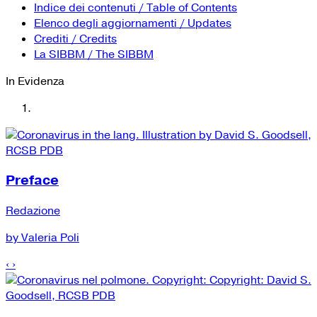
YouTube
Tutti i siti Zanichelli per la scuola
Indice dei contenuti / Table of Contents
Collezioni Università
Facebook
Elenco degli aggiornamenti / Updates
Crediti / Credits
Twitter
La SIBBM / The SIBBM
Instagram
In Evidenza
Instagram scuola
Mail
Preface
Redazione
by Valeria Poli
‹
›