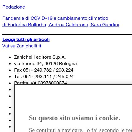
Redazione
Pandemia di COVID-19 e cambiamento climatico
di Federica Bellerba, Andrea Caldarone, Sara Gandini
Leggi tutti gli articoli
Vai su Zanichelli.it
Zanichelli editore S.p.A.
via Irnerio 34, 40126 Bologna
Fax 051- 249.782 / 293.224
Tel. 051- 293.111 / 245.024
Partita IVA 03978000374
© 2020 Zanichelli Editore spa
Chi siamo
Contatti e recapiti
Su questo sito usiamo i cookie.
my.zanichelli.it
Filiali e agenzie
Se continui a navigare, lo fai secondo le re