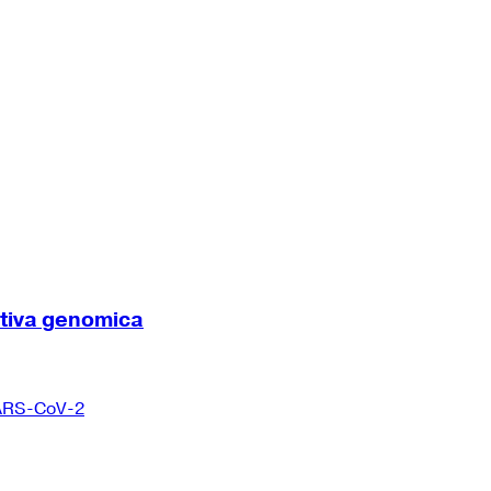
ttiva genomica
 SARS-CoV-2