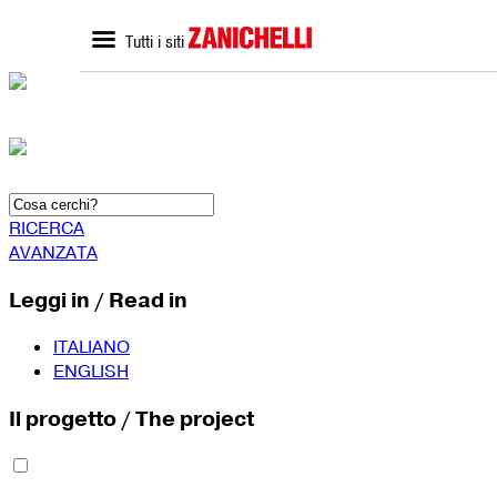
Tutti i siti
ZANICHELLI.it
SCUOLA
Home zanichelli.it
Home scuola
Ricerca in catalogo
Catalogo scuola
Contatti
Bisogni Educativi Special
(BES)
Formazione docenti
RICERCA
AVANZATA
Leggi in / Read in
ITALIANO
ENGLISH
Il progetto / The project
SEGUICI SU
YouTube
Faceboo