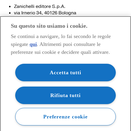
Zanichelli editore S.p.A.
via Irnerio 34, 40126 Bologna
Fax 051- 249.782 / 293.224
Su questo sito usiamo i cookie.
Tel. 051- 293.111 / 245.024
Partita IVA 03978000374
Se continui a navigare, lo fai secondo le regole
spiegate
qui
. Altrimenti puoi consultare le
© 2020 Zanichelli Editore spa
preferenze sui cookie e decidere quali attivare.
Chi siamo
Contatti e recapiti
my.zanichelli.it
Accetta tutti
Filiali e agenzie
Acquisti: informazioni precontrattuali
Area stampa
Privacy
Rifiuta tutti
Preferenze cookie