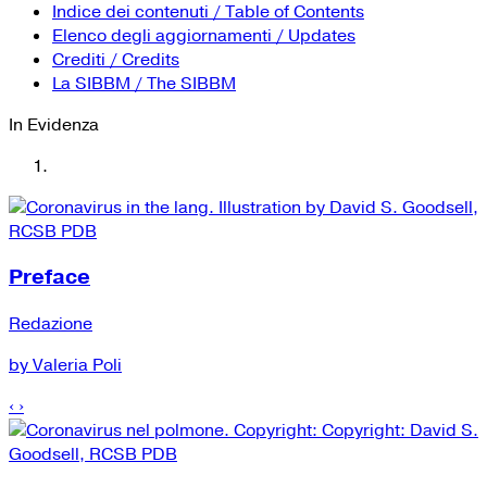
YouTube
Tutti i siti Zanichelli per la scuola
Indice dei contenuti / Table of Contents
Collezioni Università
Facebook
Elenco degli aggiornamenti / Updates
Crediti / Credits
Twitter
La SIBBM / The SIBBM
Instagram
In Evidenza
Instagram scuola
Mail
Preface
Redazione
by Valeria Poli
‹
›