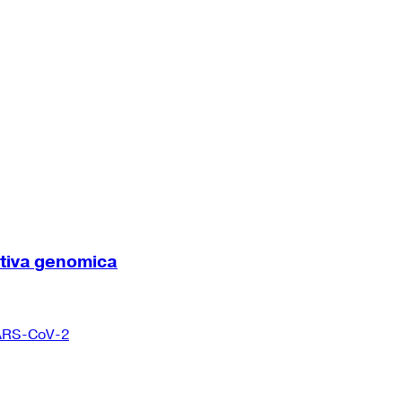
ttiva genomica
 SARS-CoV-2