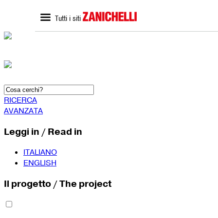
Tutti i siti
ZANICHELLI.it
SCUOLA
Home zanichelli.it
Home scuola
Ricerca in catalogo
Catalogo scuola
Contatti
Bisogni Educativi Special
(BES)
Formazione docenti
RICERCA
AVANZATA
Leggi in / Read in
ITALIANO
ENGLISH
Il progetto / The project
SEGUICI SU
YouTube
Faceboo