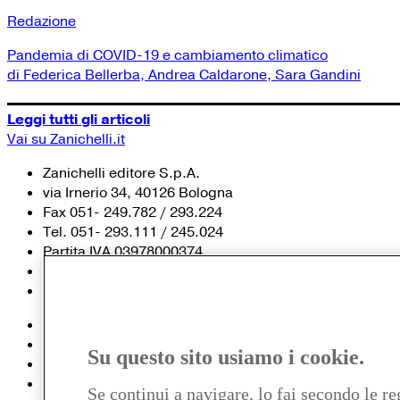
Redazione
Pandemia di COVID-19 e cambiamento climatico
di Federica Bellerba, Andrea Caldarone, Sara Gandini
Leggi tutti gli articoli
Vai su Zanichelli.it
Zanichelli editore S.p.A.
via Irnerio 34, 40126 Bologna
Fax 051- 249.782 / 293.224
Tel. 051- 293.111 / 245.024
Partita IVA 03978000374
© 2020 Zanichelli Editore spa
Chi siamo
Contatti e recapiti
Su questo sito usiamo i cookie.
my.zanichelli.it
Filiali e agenzie
Se continui a navigare, lo fai secondo le re