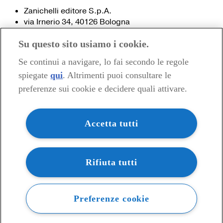
Zanichelli editore S.p.A.
via Irnerio 34, 40126 Bologna
Fax 051- 249.782 / 293.224
Su questo sito usiamo i cookie.
Tel. 051- 293.111 / 245.024
Partita IVA 03978000374
Se continui a navigare, lo fai secondo le regole
spiegate
qui
. Altrimenti puoi consultare le
© 2020 Zanichelli Editore spa
preferenze sui cookie e decidere quali attivare.
Chi siamo
Contatti e recapiti
my.zanichelli.it
Accetta tutti
Filiali e agenzie
Acquisti: informazioni precontrattuali
Area stampa
Privacy
Rifiuta tutti
Preferenze cookie