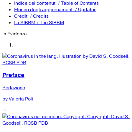
YouTube
Tutti i siti Zanichelli per la scuola
Indice dei contenuti / Table of Contents
Collezioni Università
Facebook
Elenco degli aggiornamenti / Updates
Crediti / Credits
Twitter
La SIBBM / The SIBBM
Instagram
In Evidenza
Instagram scuola
Mail
Preface
Redazione
by Valeria Poli
‹
›