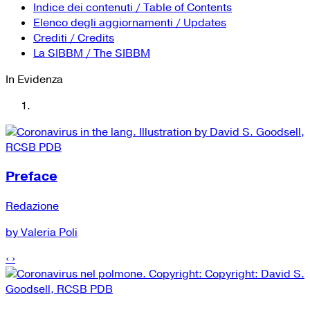
YouTube
Tutti i siti Zanichelli per la scuola
Indice dei contenuti / Table of Contents
Collezioni Università
Facebook
Elenco degli aggiornamenti / Updates
Crediti / Credits
Twitter
La SIBBM / The SIBBM
Instagram
In Evidenza
Instagram scuola
Mail
Preface
Redazione
by Valeria Poli
‹
›