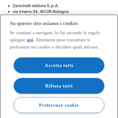
Zanichelli editore S.p.A.
via Irnerio 34, 40126 Bologna
Fax 051- 249.782 / 293.224
Su questo sito usiamo i cookie.
Tel. 051- 293.111 / 245.024
Partita IVA 03978000374
Se continui a navigare, lo fai secondo le regole
spiegate
qui
. Altrimenti puoi consultare le
© 2020 Zanichelli Editore spa
preferenze sui cookie e decidere quali attivare.
Chi siamo
Contatti e recapiti
my.zanichelli.it
Accetta tutti
Filiali e agenzie
Acquisti: informazioni precontrattuali
Area stampa
Privacy
Rifiuta tutti
Preferenze cookie