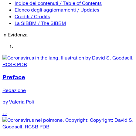
YouTube
Tutti i siti Zanichelli per la scuola
Indice dei contenuti / Table of Contents
Collezioni Università
Facebook
Elenco degli aggiornamenti / Updates
Crediti / Credits
Twitter
La SIBBM / The SIBBM
Instagram
In Evidenza
Instagram scuola
Mail
Preface
Redazione
by Valeria Poli
‹
›