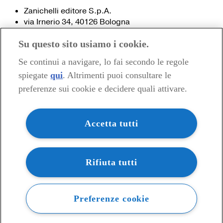
Zanichelli editore S.p.A.
via Irnerio 34, 40126 Bologna
Fax 051- 249.782 / 293.224
Su questo sito usiamo i cookie.
Tel. 051- 293.111 / 245.024
Partita IVA 03978000374
Se continui a navigare, lo fai secondo le regole
spiegate
qui
. Altrimenti puoi consultare le
© 2020 Zanichelli Editore spa
preferenze sui cookie e decidere quali attivare.
Chi siamo
Contatti e recapiti
my.zanichelli.it
Accetta tutti
Filiali e agenzie
Acquisti: informazioni precontrattuali
Area stampa
Privacy
Rifiuta tutti
Preferenze cookie