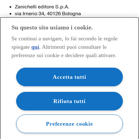
Zanichelli editore S.p.A.
via Irnerio 34, 40126 Bologna
Fax 051- 249.782 / 293.224
Su questo sito usiamo i cookie.
Tel. 051- 293.111 / 245.024
Partita IVA 03978000374
Se continui a navigare, lo fai secondo le regole
spiegate
qui
. Altrimenti puoi consultare le
© 2020 Zanichelli Editore spa
preferenze sui cookie e decidere quali attivare.
Chi siamo
Contatti e recapiti
my.zanichelli.it
Accetta tutti
Filiali e agenzie
Acquisti: informazioni precontrattuali
Area stampa
Privacy
Rifiuta tutti
Preferenze cookie