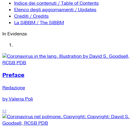
YouTube
Tutti i siti Zanichelli per la scuola
Indice dei contenuti / Table of Contents
Collezioni Università
Facebook
Elenco degli aggiornamenti / Updates
Crediti / Credits
Twitter
La SIBBM / The SIBBM
Instagram
In Evidenza
Instagram scuola
Mail
Preface
Redazione
by Valeria Poli
‹
›