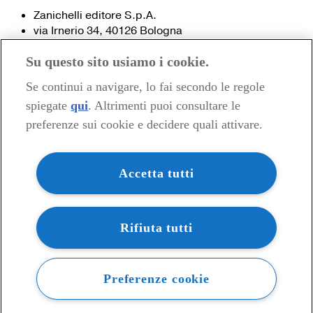
Zanichelli editore S.p.A.
via Irnerio 34, 40126 Bologna
Fax 051- 249.782 / 293.224
Su questo sito usiamo i cookie.
Tel. 051- 293.111 / 245.024
Partita IVA 03978000374
Se continui a navigare, lo fai secondo le regole
spiegate
qui
. Altrimenti puoi consultare le
© 2020 Zanichelli Editore spa
preferenze sui cookie e decidere quali attivare.
Chi siamo
Contatti e recapiti
my.zanichelli.it
Accetta tutti
Filiali e agenzie
Acquisti: informazioni precontrattuali
Area stampa
Privacy
Rifiuta tutti
Preferenze cookie