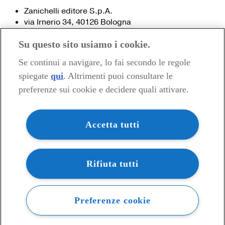
Zanichelli editore S.p.A.
via Irnerio 34, 40126 Bologna
Fax 051- 249.782 / 293.224
Su questo sito usiamo i cookie.
Tel. 051- 293.111 / 245.024
Partita IVA 03978000374
Se continui a navigare, lo fai secondo le regole
spiegate
qui
. Altrimenti puoi consultare le
© 2020 Zanichelli Editore spa
preferenze sui cookie e decidere quali attivare.
Chi siamo
Contatti e recapiti
my.zanichelli.it
Accetta tutti
Filiali e agenzie
Acquisti: informazioni precontrattuali
Area stampa
Privacy
Rifiuta tutti
Preferenze cookie