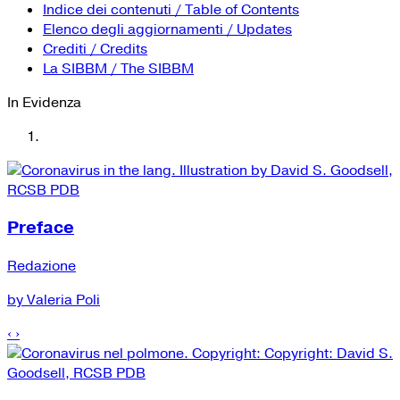
YouTube
Tutti i siti Zanichelli per la scuola
Indice dei contenuti / Table of Contents
Collezioni Università
Facebook
Elenco degli aggiornamenti / Updates
Crediti / Credits
Twitter
La SIBBM / The SIBBM
Instagram
In Evidenza
Instagram scuola
Mail
Preface
Redazione
by Valeria Poli
‹
›