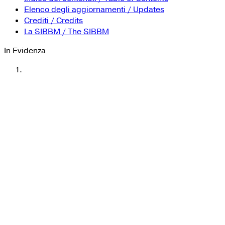
YouTube
Tutti i siti Zanichelli per la scuola
Indice dei contenuti / Table of Contents
Collezioni Università
Facebook
Elenco degli aggiornamenti / Updates
Crediti / Credits
Twitter
La SIBBM / The SIBBM
Instagram
In Evidenza
Instagram scuola
Mail