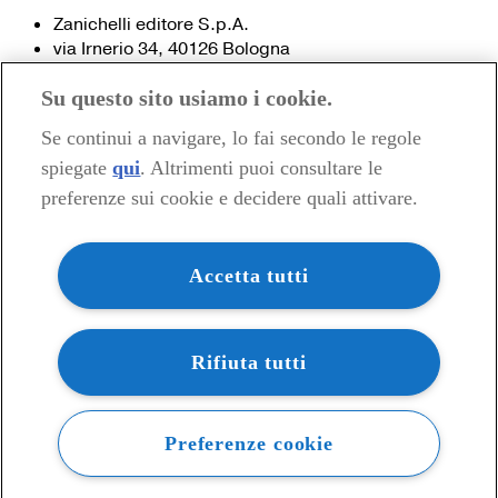
Zanichelli editore S.p.A.
via Irnerio 34, 40126 Bologna
Fax 051- 249.782 / 293.224
Su questo sito usiamo i cookie.
Tel. 051- 293.111 / 245.024
Partita IVA 03978000374
Se continui a navigare, lo fai secondo le regole
spiegate
qui
. Altrimenti puoi consultare le
© 2020 Zanichelli Editore spa
preferenze sui cookie e decidere quali attivare.
Chi siamo
Contatti e recapiti
my.zanichelli.it
Accetta tutti
Filiali e agenzie
Acquisti: informazioni precontrattuali
Area stampa
Privacy
Rifiuta tutti
Preferenze cookie