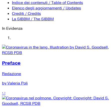
YouTube
Tutti i siti Zanichelli per la scuola
Indice dei contenuti / Table of Contents
Collezioni Università
Facebook
Elenco degli aggiornamenti / Updates
Crediti / Credits
Twitter
La SIBBM / The SIBBM
Instagram
In Evidenza
Instagram scuola
Mail
Preface
Redazione
by Valeria Poli
‹
›