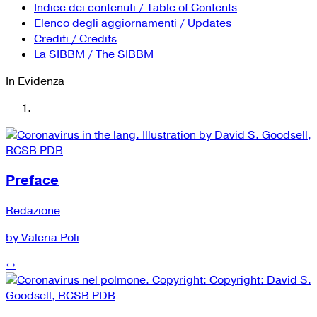
YouTube
Tutti i siti Zanichelli per la scuola
Indice dei contenuti / Table of Contents
Collezioni Università
Facebook
Elenco degli aggiornamenti / Updates
Crediti / Credits
Twitter
La SIBBM / The SIBBM
Instagram
In Evidenza
Instagram scuola
Mail
Preface
Redazione
by Valeria Poli
‹
›