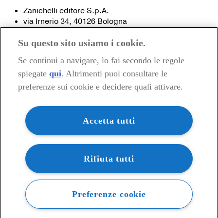
Zanichelli editore S.p.A.
via Irnerio 34, 40126 Bologna
Fax 051- 249.782 / 293.224
Su questo sito usiamo i cookie.
Tel. 051- 293.111 / 245.024
Partita IVA 03978000374
Se continui a navigare, lo fai secondo le regole
spiegate
qui
. Altrimenti puoi consultare le
© 2020 Zanichelli Editore spa
preferenze sui cookie e decidere quali attivare.
Chi siamo
Contatti e recapiti
my.zanichelli.it
Accetta tutti
Filiali e agenzie
Acquisti: informazioni precontrattuali
Area stampa
Privacy
Rifiuta tutti
Preferenze cookie