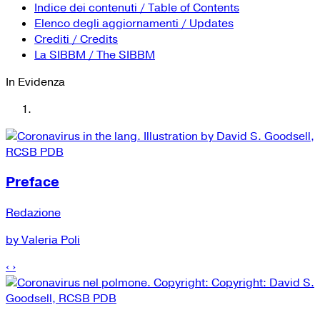
YouTube
Tutti i siti Zanichelli per la scuola
Indice dei contenuti / Table of Contents
Collezioni Università
Facebook
Elenco degli aggiornamenti / Updates
Crediti / Credits
Twitter
La SIBBM / The SIBBM
Instagram
In Evidenza
Instagram scuola
Mail
Preface
Redazione
by Valeria Poli
‹
›