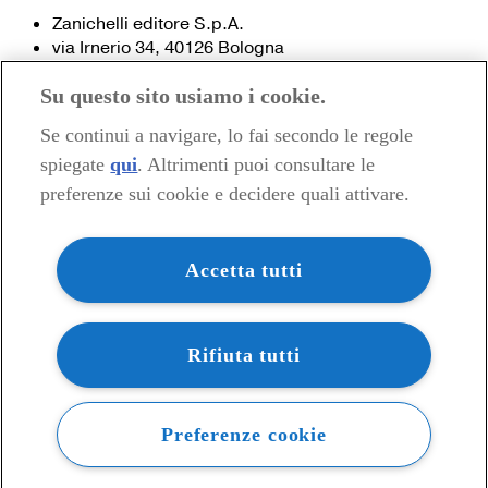
Zanichelli editore S.p.A.
via Irnerio 34, 40126 Bologna
Fax 051- 249.782 / 293.224
Su questo sito usiamo i cookie.
Tel. 051- 293.111 / 245.024
Partita IVA 03978000374
Se continui a navigare, lo fai secondo le regole
spiegate
qui
. Altrimenti puoi consultare le
© 2020 Zanichelli Editore spa
preferenze sui cookie e decidere quali attivare.
Chi siamo
Contatti e recapiti
my.zanichelli.it
Accetta tutti
Filiali e agenzie
Acquisti: informazioni precontrattuali
Area stampa
Privacy
Rifiuta tutti
Preferenze cookie