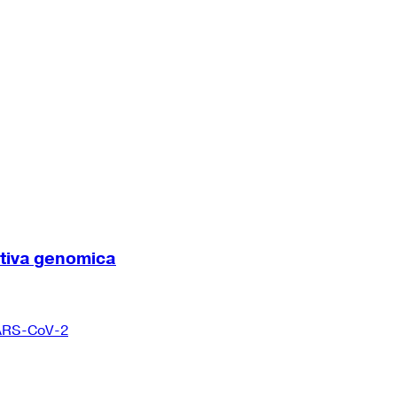
ttiva genomica
 SARS-CoV-2