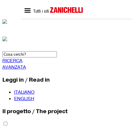
Tutti i siti
ZANICHELLI.it
SCUOLA
Home zanichelli.it
Home scuola
Ricerca in catalogo
Catalogo scuola
Contatti
Bisogni Educativi Special
(BES)
Formazione docenti
RICERCA
AVANZATA
Leggi in / Read in
ITALIANO
ENGLISH
Il progetto / The project
SEGUICI SU
YouTube
Faceboo