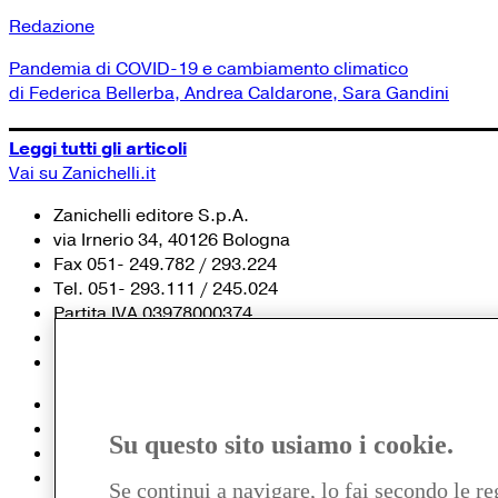
Redazione
Pandemia di COVID-19 e cambiamento climatico
di Federica Bellerba, Andrea Caldarone, Sara Gandini
Leggi tutti gli articoli
Vai su Zanichelli.it
Zanichelli editore S.p.A.
via Irnerio 34, 40126 Bologna
Fax 051- 249.782 / 293.224
Tel. 051- 293.111 / 245.024
Partita IVA 03978000374
© 2020 Zanichelli Editore spa
Chi siamo
Contatti e recapiti
Su questo sito usiamo i cookie.
my.zanichelli.it
Filiali e agenzie
Se continui a navigare, lo fai secondo le re