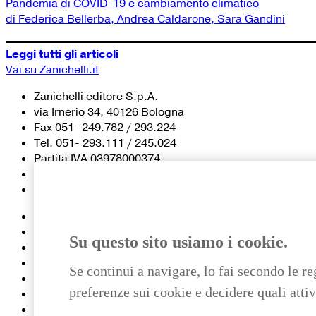
Pandemia di COVID-19 e cambiamento climatico
di Federica Bellerba, Andrea Caldarone, Sara Gandini
Leggi tutti gli articoli
Vai su Zanichelli.it
Zanichelli editore S.p.A.
via Irnerio 34, 40126 Bologna
Fax 051- 249.782 / 293.224
Tel. 051- 293.111 / 245.024
Partita IVA 03978000374
© 2020 Zanichelli Editore spa
Chi siamo
Contatti e recapiti
Su questo sito usiamo i cookie.
my.zanichelli.it
Filiali e agenzie
Se continui a navigare, lo fai secondo le re
Acquisti: informazioni precontrattuali
preferenze sui cookie e decidere quali attiv
Area stampa
Privacy