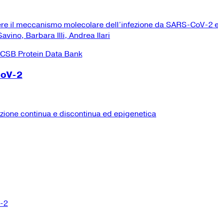
ere il meccanismo molecolare dell’infezione da SARS-CoV-2 e
vino, Barbara Illi, Andrea Ilari
CoV-2
izione continua e discontinua ed epigenetica
V-2