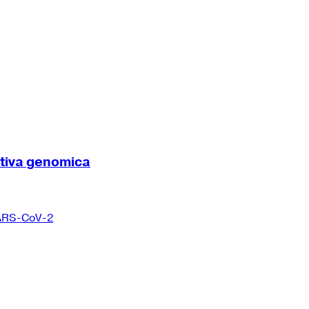
ttiva genomica
 SARS-CoV-2