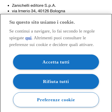
Zanichelli editore S.p.A.
via Irnerio 34, 40126 Bologna
Fax 051- 249.782 / 293.224
Su questo sito usiamo i cookie.
Tel. 051- 293.111 / 245.024
Partita IVA 03978000374
Se continui a navigare, lo fai secondo le regole
spiegate
qui
. Altrimenti puoi consultare le
© 2020 Zanichelli Editore spa
preferenze sui cookie e decidere quali attivare.
Chi siamo
Contatti e recapiti
my.zanichelli.it
Accetta tutti
Filiali e agenzie
Acquisti: informazioni precontrattuali
Area stampa
Privacy
Rifiuta tutti
Preferenze cookie