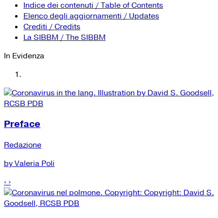
YouTube
Tutti i siti Zanichelli per la scuola
Indice dei contenuti / Table of Contents
Collezioni Università
Facebook
Elenco degli aggiornamenti / Updates
Crediti / Credits
Twitter
La SIBBM / The SIBBM
Instagram
In Evidenza
Instagram scuola
Mail
Preface
Redazione
by Valeria Poli
‹
›