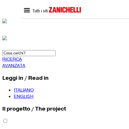
Tutti i siti
ZANICHELLI.it
SCUOLA
Home zanichelli.it
Home scuola
Ricerca in catalogo
Catalogo scuola
Contatti
Bisogni Educativi Special
(BES)
Formazione docenti
RICERCA
AVANZATA
Leggi in / Read in
ITALIANO
ENGLISH
Il progetto / The project
SEGUICI SU
YouTube
Faceboo