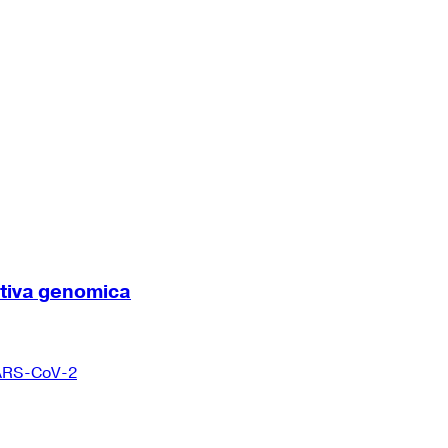
ttiva genomica
 SARS-CoV-2