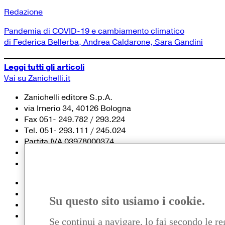
Redazione
Pandemia di COVID-19 e cambiamento climatico
di Federica Bellerba, Andrea Caldarone, Sara Gandini
Leggi tutti gli articoli
Vai su Zanichelli.it
Zanichelli editore S.p.A.
via Irnerio 34, 40126 Bologna
Fax 051- 249.782 / 293.224
Tel. 051- 293.111 / 245.024
Partita IVA 03978000374
© 2020 Zanichelli Editore spa
Chi siamo
Contatti e recapiti
Su questo sito usiamo i cookie.
my.zanichelli.it
Filiali e agenzie
Se continui a navigare, lo fai secondo le re