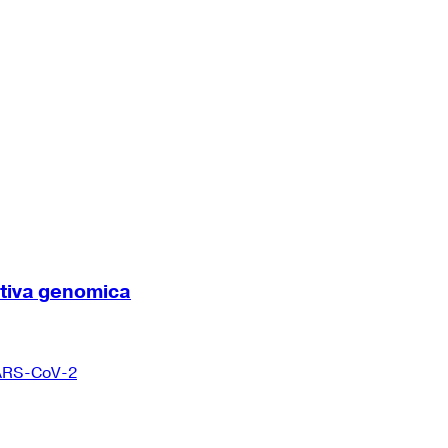
ttiva genomica
 SARS-CoV-2