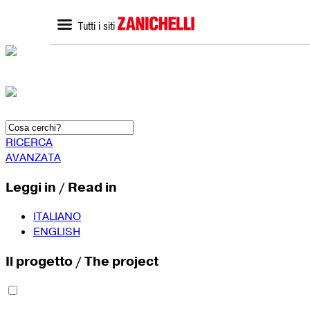
Tutti i siti
ZANICHELLI.it
SCUOLA
Home zanichelli.it
Home scuola
Ricerca in catalogo
Catalogo scuola
Contatti
Bisogni Educativi Special
(BES)
Formazione docenti
RICERCA
AVANZATA
Leggi in / Read in
ITALIANO
ENGLISH
Il progetto / The project
SEGUICI SU
YouTube
Faceboo