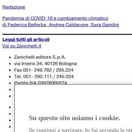
Redazione
Pandemia di COVID-19 e cambiamento climatico
di Federica Bellerba, Andrea Caldarone, Sara Gandini
Leggi tutti gli articoli
Vai su Zanichelli.it
Zanichelli editore S.p.A.
via Irnerio 34, 40126 Bologna
Fax 051- 249.782 / 293.224
Tel. 051- 293.111 / 245.024
Partita IVA 03978000374
© 2020 Zanichelli Editore spa
Chi siamo
Contatti e recapiti
Su questo sito usiamo i cookie.
my.zanichelli.it
Filiali e agenzie
Se continui a navigare, lo fai secondo le re