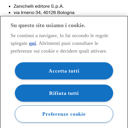
Zanichelli editore S.p.A.
via Irnerio 34, 40126 Bologna
Fax 051- 249.782 / 293.224
Su questo sito usiamo i cookie.
Tel. 051- 293.111 / 245.024
Partita IVA 03978000374
Se continui a navigare, lo fai secondo le regole
spiegate
qui
. Altrimenti puoi consultare le
© 2020 Zanichelli Editore spa
preferenze sui cookie e decidere quali attivare.
Chi siamo
Contatti e recapiti
my.zanichelli.it
Accetta tutti
Filiali e agenzie
Acquisti: informazioni precontrattuali
Area stampa
Privacy
Rifiuta tutti
Preferenze cookie