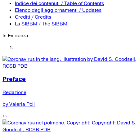
YouTube
Tutti i siti Zanichelli per la scuola
Indice dei contenuti / Table of Contents
Collezioni Università
Facebook
Elenco degli aggiornamenti / Updates
Crediti / Credits
Twitter
La SIBBM / The SIBBM
Instagram
In Evidenza
Instagram scuola
Mail
Preface
Redazione
by Valeria Poli
‹
›