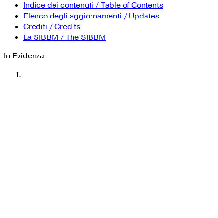
YouTube
Tutti i siti Zanichelli per la scuola
Indice dei contenuti / Table of Contents
Collezioni Università
Facebook
Elenco degli aggiornamenti / Updates
Crediti / Credits
Twitter
La SIBBM / The SIBBM
Instagram
In Evidenza
Instagram scuola
Mail