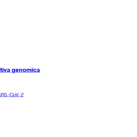
ttiva genomica
 SARS-CoV-2