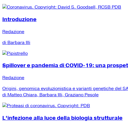
Introduzione
Redazione
di Barbara Illi
Spillover e pandemia di COVID-19: una prospe
Redazione
Origini, genomica evoluzionistica e varianti genetiche del
di Matteo Chiara, Barbara Illi, Graziano Pesole
L’infezione alla luce della biologia strutturale