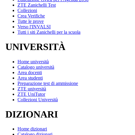
ZTE Zanichelli Test
Collezioni
Crea Verifiche
Tutte le prove
Verso l'INVALSI
Tutti i siti Zanichelli per la scuola
UNIVERSITÀ
Home università
Catalogo università
Area docenti
Area studenti
Preparazione test di ammissione
ZTE università
ZTE UniTutor
Collezioni Università
DIZIONARI
Home dizionari
Catalogo dizionari