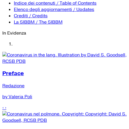
YouTube
Tutti i siti Zanichelli per la scuola
Indice dei contenuti / Table of Contents
Collezioni Università
Facebook
Elenco degli aggiornamenti / Updates
Crediti / Credits
Twitter
La SIBBM / The SIBBM
Instagram
In Evidenza
Instagram scuola
Mail
Preface
Redazione
by Valeria Poli
‹
›