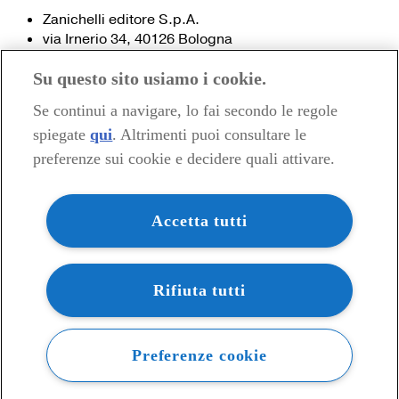
Zanichelli editore S.p.A.
via Irnerio 34, 40126 Bologna
Fax 051- 249.782 / 293.224
Su questo sito usiamo i cookie.
Tel. 051- 293.111 / 245.024
Partita IVA 03978000374
Se continui a navigare, lo fai secondo le regole
spiegate
qui
. Altrimenti puoi consultare le
© 2020 Zanichelli Editore spa
preferenze sui cookie e decidere quali attivare.
Chi siamo
Contatti e recapiti
my.zanichelli.it
Accetta tutti
Filiali e agenzie
Acquisti: informazioni precontrattuali
Area stampa
Privacy
Rifiuta tutti
Preferenze cookie