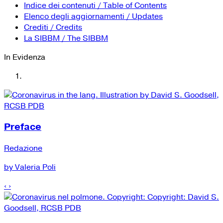
YouTube
Tutti i siti Zanichelli per la scuola
Indice dei contenuti / Table of Contents
Collezioni Università
Facebook
Elenco degli aggiornamenti / Updates
Crediti / Credits
Twitter
La SIBBM / The SIBBM
Instagram
In Evidenza
Instagram scuola
Mail
Preface
Redazione
by Valeria Poli
‹
›