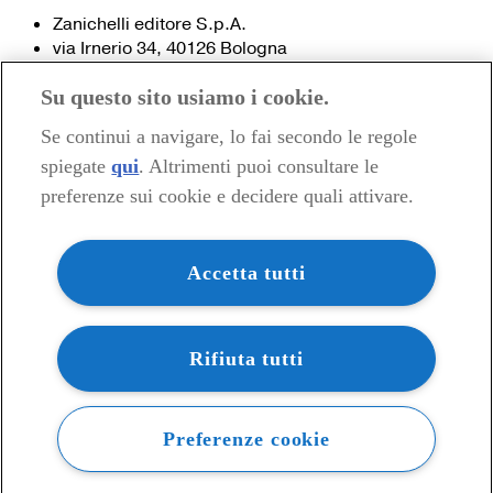
Zanichelli editore S.p.A.
via Irnerio 34, 40126 Bologna
Fax 051- 249.782 / 293.224
Su questo sito usiamo i cookie.
Tel. 051- 293.111 / 245.024
Partita IVA 03978000374
Se continui a navigare, lo fai secondo le regole
spiegate
qui
. Altrimenti puoi consultare le
© 2020 Zanichelli Editore spa
preferenze sui cookie e decidere quali attivare.
Chi siamo
Contatti e recapiti
my.zanichelli.it
Accetta tutti
Filiali e agenzie
Acquisti: informazioni precontrattuali
Area stampa
Privacy
Rifiuta tutti
Preferenze cookie