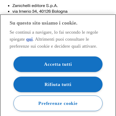
Zanichelli editore S.p.A.
via Irnerio 34, 40126 Bologna
Fax 051- 249.782 / 293.224
Su questo sito usiamo i cookie.
Tel. 051- 293.111 / 245.024
Partita IVA 03978000374
Se continui a navigare, lo fai secondo le regole
spiegate
qui
. Altrimenti puoi consultare le
© 2020 Zanichelli Editore spa
preferenze sui cookie e decidere quali attivare.
Chi siamo
Contatti e recapiti
my.zanichelli.it
Accetta tutti
Filiali e agenzie
Acquisti: informazioni precontrattuali
Area stampa
Privacy
Rifiuta tutti
Preferenze cookie