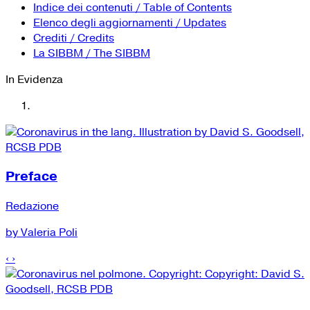
YouTube
Tutti i siti Zanichelli per la scuola
Indice dei contenuti / Table of Contents
Collezioni Università
Facebook
Elenco degli aggiornamenti / Updates
Crediti / Credits
Twitter
La SIBBM / The SIBBM
Instagram
In Evidenza
Instagram scuola
Mail
Preface
Redazione
by Valeria Poli
‹
›