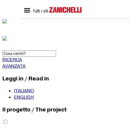
Tutti i siti
ZANICHELLI.it
SCUOLA
Home zanichelli.it
Home scuola
Ricerca in catalogo
Catalogo scuola
Contatti
Bisogni Educativi Special
(BES)
Formazione docenti
RICERCA
AVANZATA
Leggi in / Read in
ITALIANO
ENGLISH
Il progetto / The project
SEGUICI SU
YouTube
Faceboo