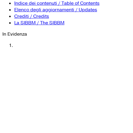
YouTube
Tutti i siti Zanichelli per la scuola
Indice dei contenuti / Table of Contents
Collezioni Università
Facebook
Elenco degli aggiornamenti / Updates
Crediti / Credits
Twitter
La SIBBM / The SIBBM
Instagram
In Evidenza
Instagram scuola
Mail