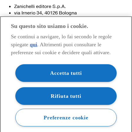
Zanichelli editore S.p.A.
via Irnerio 34, 40126 Bologna
Fax 051- 249.782 / 293.224
Su questo sito usiamo i cookie.
Tel. 051- 293.111 / 245.024
Partita IVA 03978000374
Se continui a navigare, lo fai secondo le regole
spiegate
qui
. Altrimenti puoi consultare le
© 2020 Zanichelli Editore spa
preferenze sui cookie e decidere quali attivare.
Chi siamo
Contatti e recapiti
my.zanichelli.it
Accetta tutti
Filiali e agenzie
Acquisti: informazioni precontrattuali
Area stampa
Privacy
Rifiuta tutti
Preferenze cookie