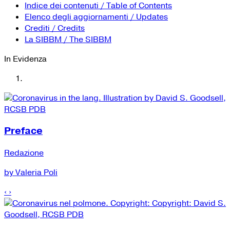
YouTube
Tutti i siti Zanichelli per la scuola
Indice dei contenuti / Table of Contents
Collezioni Università
Facebook
Elenco degli aggiornamenti / Updates
Crediti / Credits
Twitter
La SIBBM / The SIBBM
Instagram
In Evidenza
Instagram scuola
Mail
Preface
Redazione
by Valeria Poli
‹
›