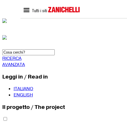
Tutti i siti
ZANICHELLI.it
SCUOLA
Home zanichelli.it
Home scuola
Ricerca in catalogo
Catalogo scuola
Contatti
Bisogni Educativi Special
(BES)
Formazione docenti
RICERCA
AVANZATA
Leggi in / Read in
ITALIANO
ENGLISH
Il progetto / The project
SEGUICI SU
YouTube
Faceboo