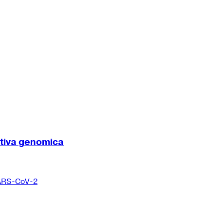
ttiva genomica
 SARS-CoV-2