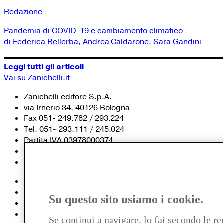
Redazione
Pandemia di COVID-19 e cambiamento climatico
di Federica Bellerba, Andrea Caldarone, Sara Gandini
Leggi tutti gli articoli
Vai su Zanichelli.it
Zanichelli editore S.p.A.
via Irnerio 34, 40126 Bologna
Fax 051- 249.782 / 293.224
Tel. 051- 293.111 / 245.024
Partita IVA 03978000374
© 2020 Zanichelli Editore spa
Chi siamo
Contatti e recapiti
Su questo sito usiamo i cookie.
my.zanichelli.it
Filiali e agenzie
Se continui a navigare, lo fai secondo le re