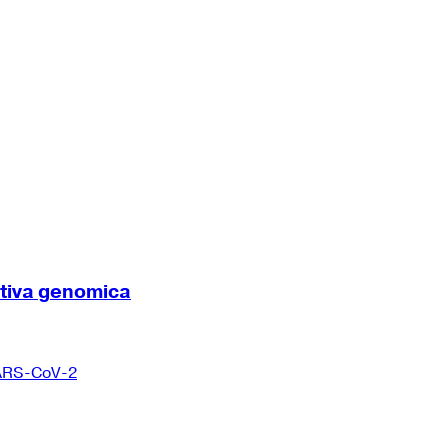
ttiva genomica
 SARS-CoV-2