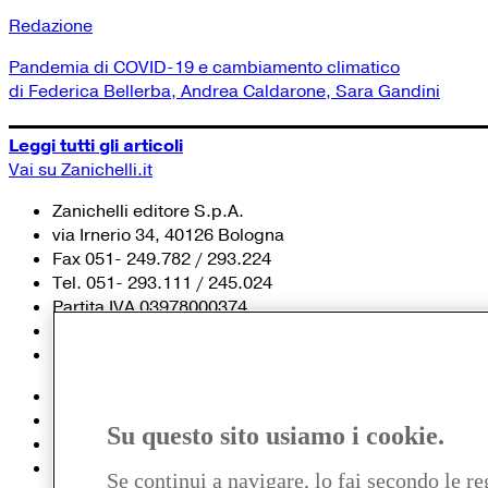
Redazione
Pandemia di COVID-19 e cambiamento climatico
di Federica Bellerba, Andrea Caldarone, Sara Gandini
Leggi tutti gli articoli
Vai su Zanichelli.it
Zanichelli editore S.p.A.
via Irnerio 34, 40126 Bologna
Fax 051- 249.782 / 293.224
Tel. 051- 293.111 / 245.024
Partita IVA 03978000374
© 2020 Zanichelli Editore spa
Chi siamo
Contatti e recapiti
Su questo sito usiamo i cookie.
my.zanichelli.it
Filiali e agenzie
Se continui a navigare, lo fai secondo le re