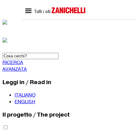
Tutti i siti
ZANICHELLI.it
SCUOLA
Home zanichelli.it
Home scuola
Ricerca in catalogo
Catalogo scuola
Contatti
Bisogni Educativi Special
(BES)
Formazione docenti
RICERCA
AVANZATA
Leggi in / Read in
ITALIANO
ENGLISH
Il progetto / The project
SEGUICI SU
YouTube
Faceboo