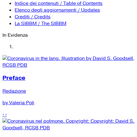
YouTube
Tutti i siti Zanichelli per la scuola
Indice dei contenuti / Table of Contents
Collezioni Università
Facebook
Elenco degli aggiornamenti / Updates
Crediti / Credits
Twitter
La SIBBM / The SIBBM
Instagram
In Evidenza
Instagram scuola
Mail
Preface
Redazione
by Valeria Poli
‹
›