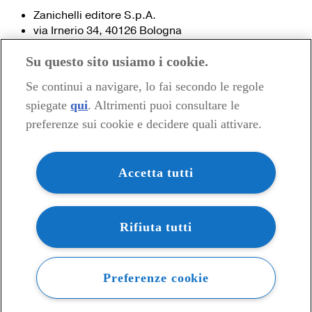
Zanichelli editore S.p.A.
via Irnerio 34, 40126 Bologna
Fax 051- 249.782 / 293.224
Su questo sito usiamo i cookie.
Tel. 051- 293.111 / 245.024
Partita IVA 03978000374
Se continui a navigare, lo fai secondo le regole
spiegate
qui
. Altrimenti puoi consultare le
© 2020 Zanichelli Editore spa
preferenze sui cookie e decidere quali attivare.
Chi siamo
Contatti e recapiti
my.zanichelli.it
Accetta tutti
Filiali e agenzie
Acquisti: informazioni precontrattuali
Area stampa
Privacy
Rifiuta tutti
Preferenze cookie