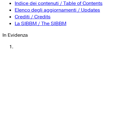
Indice dei contenuti / Table of Contents
Elenco degli aggiornamenti / Updates
Crediti / Credits
La SIBBM / The SIBBM
In Evidenza
Preface
Redazione
by Valeria Poli
‹
›
Prefazione