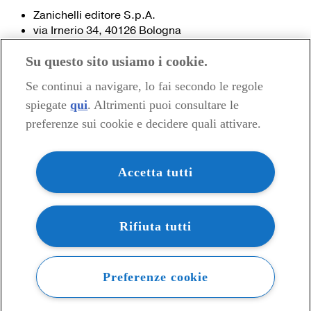
Zanichelli editore S.p.A.
via Irnerio 34, 40126 Bologna
Fax 051- 249.782 / 293.224
Su questo sito usiamo i cookie.
Tel. 051- 293.111 / 245.024
Partita IVA 03978000374
Se continui a navigare, lo fai secondo le regole
spiegate
qui
. Altrimenti puoi consultare le
© 2020 Zanichelli Editore spa
preferenze sui cookie e decidere quali attivare.
Chi siamo
Contatti e recapiti
my.zanichelli.it
Accetta tutti
Filiali e agenzie
Acquisti: informazioni precontrattuali
Area stampa
Privacy
Rifiuta tutti
Preferenze cookie