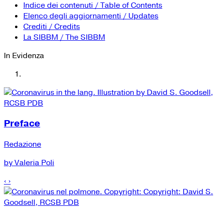
YouTube
Tutti i siti Zanichelli per la scuola
Indice dei contenuti / Table of Contents
Collezioni Università
Facebook
Elenco degli aggiornamenti / Updates
Crediti / Credits
Twitter
La SIBBM / The SIBBM
Instagram
In Evidenza
Instagram scuola
Mail
Preface
Redazione
by Valeria Poli
‹
›