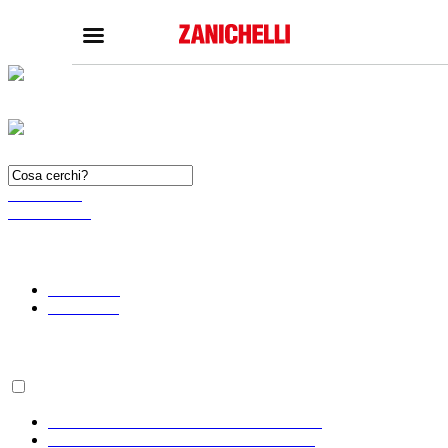
Tutti i siti
ZANICHELLI.it
SCUOLA
Home zanichelli.it
Home scuola
Ricerca in catalogo
Catalogo scuola
Contatti
Bisogni Educativi Special
(BES)
Formazione docenti
RICERCA
AVANZATA
Leggi in / Read in
ITALIANO
ENGLISH
Il progetto / The project
SEGUICI SU
YouTube
Faceboo