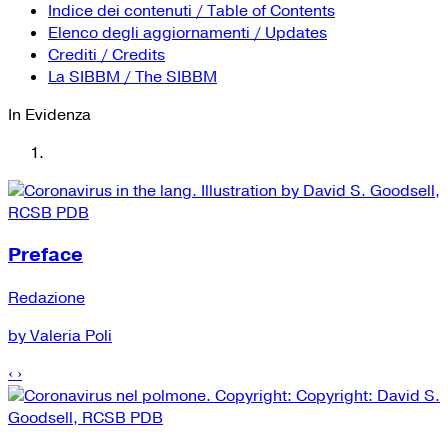
YouTube
Tutti i siti Zanichelli per la scuola
Indice dei contenuti / Table of Contents
Collezioni Università
Facebook
Elenco degli aggiornamenti / Updates
Crediti / Credits
Twitter
La SIBBM / The SIBBM
Instagram
In Evidenza
Instagram scuola
Mail
Preface
Redazione
by Valeria Poli
‹
›