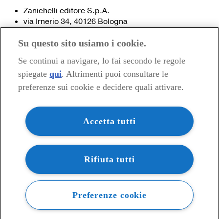
Zanichelli editore S.p.A.
via Irnerio 34, 40126 Bologna
Fax 051- 249.782 / 293.224
Su questo sito usiamo i cookie.
Tel. 051- 293.111 / 245.024
Partita IVA 03978000374
Se continui a navigare, lo fai secondo le regole
spiegate
qui
. Altrimenti puoi consultare le
© 2020 Zanichelli Editore spa
preferenze sui cookie e decidere quali attivare.
Chi siamo
Contatti e recapiti
my.zanichelli.it
Accetta tutti
Filiali e agenzie
Acquisti: informazioni precontrattuali
Area stampa
Privacy
Rifiuta tutti
Preferenze cookie