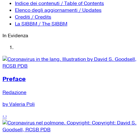
YouTube
Tutti i siti Zanichelli per la scuola
Indice dei contenuti / Table of Contents
Collezioni Università
Facebook
Elenco degli aggiornamenti / Updates
Crediti / Credits
Twitter
La SIBBM / The SIBBM
Instagram
In Evidenza
Instagram scuola
Mail
Preface
Redazione
by Valeria Poli
‹
›