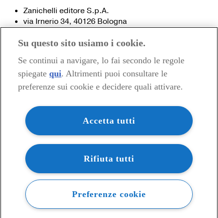
Zanichelli editore S.p.A.
via Irnerio 34, 40126 Bologna
Fax 051- 249.782 / 293.224
Su questo sito usiamo i cookie.
Tel. 051- 293.111 / 245.024
Partita IVA 03978000374
Se continui a navigare, lo fai secondo le regole
spiegate
qui
. Altrimenti puoi consultare le
© 2020 Zanichelli Editore spa
preferenze sui cookie e decidere quali attivare.
Chi siamo
Contatti e recapiti
my.zanichelli.it
Accetta tutti
Filiali e agenzie
Acquisti: informazioni precontrattuali
Area stampa
Privacy
Rifiuta tutti
Preferenze cookie